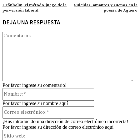
Grönholm, el método-juego de la
Suicidas, amantes y sueños en la
perversión laboral
poesía de Agüero
DEJA UNA RESPUESTA
Com
Por favor ingrese su comentario!
Nombre:*
Por favor ingrese su nombre aquí
Correo
electrónico:*
¡Has introducido una dirección de correo electrónico incorrecta!
Por favor ingrese su dirección de correo electrónico aquí
Sitio
web: