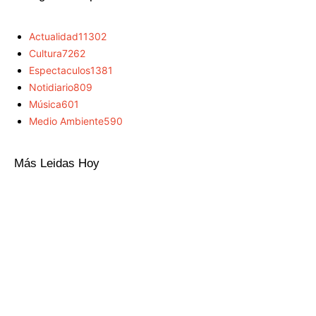
Actualidad
11302
Cultura
7262
Espectaculos
1381
Notidiario
809
Música
601
Medio Ambiente
590
Más Leidas Hoy