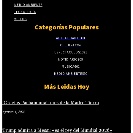
MEDIO AMBIENTE
TECNOLOGÍA
VIDEOS
Categorías Populares
ACTUALIDAD
11301
CULTURA
7262
ESPECTACULOS
1381
NOTIDIARIO
809
MÚSICA
601
MEDIO AMBIENTE
590
Más Leidas Hoy
¡Gracias Pachamama!: mes de la Madre Tierra
agosto 1, 2026
Trump admira a Messi: «es el rey del Mundial 2026»