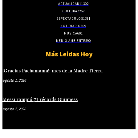
ACTUALIDAD
11302
CULTURA
7262
ESPECTACULOS
1381
NOTIDIARIO
809
MÚSICA
601
MEDIO AMBIENTE
590
Más Leidas Hoy
¡Gracias Pachamama!: mes de la Madre Tierra
agosto 1, 2026
Messi rompió 71 récords Guinness
agosto 2, 2026