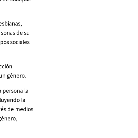
esbianas,
rsonas de su
pos sociales
cción
 un género.
a persona la
luyendo la
avés de medios
género,