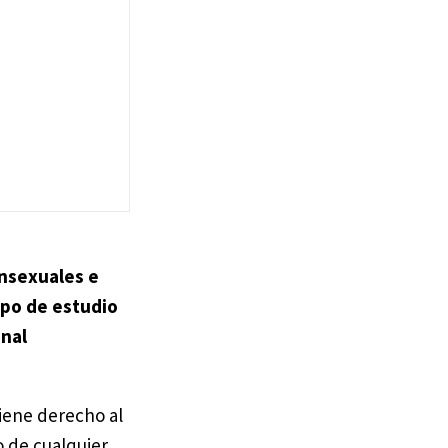
ansexuales e
upo de estudio
onal
iene derecho al
o de cualquier