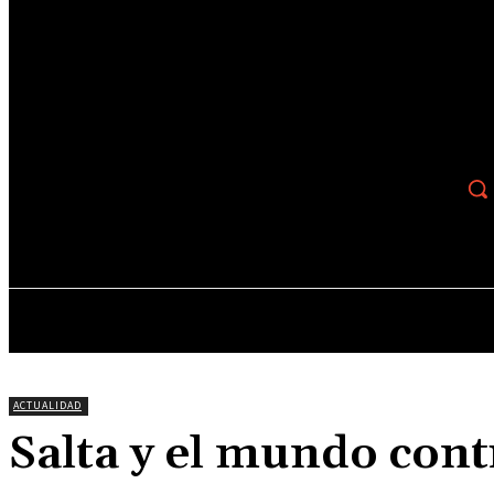
Recupera tu contraseña
tu correo electrónico
Se te ha enviado una contraseña por correo electrónico.
15.3
C
Salta
viernes, agosto 7, 2026
ACTUALIDAD
CULTURA
ESPECTACULOS
ACTUALIDAD
Salta y el mundo con