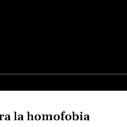
NOTIDIARIO
MÚSICA
STREAMING Y TEATRO
MEDIO
tra la homofobia