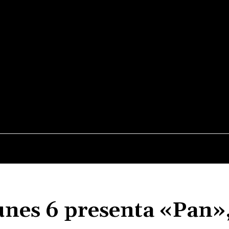
NOTIDIARIO
MÚSICA
STREAMING Y TEATRO
MEDIO
lunes 6 presenta «Pan»