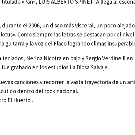
co titulado «Pan», LUIS ALBERTO SPINETTA llega al escena
 durante el 2006, un disco más visceral, un poco alejado
alotus». Como siempre las letras se destacan por el nive
 guitarra y la voz del Flaco logrando climas insuperabl
clados, Nerina Nicotra en bajo y Sergio Verdinelli en b
fue grabado en los estudios La Diosa Salvaje.
vas canciones y recorrer la vasta trayectoria de un arti
scutido dentro del rock nacional.
tro El Huerto .