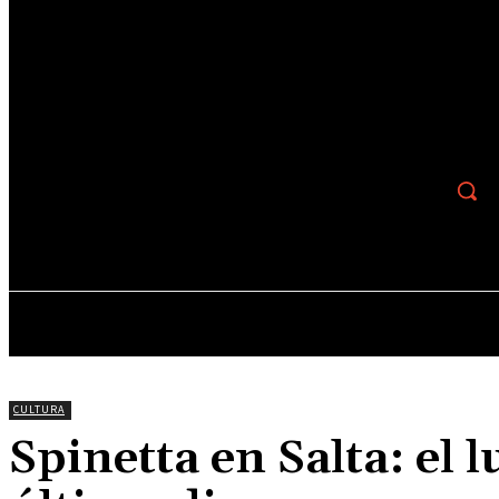
Recupera tu contraseña
tu correo electrónico
Se te ha enviado una contraseña por correo electrónico.
17
C
Salta
jueves, agosto 6, 2026
ACTUALIDAD
CULTURA
ESPECTACULOS
CULTURA
Spinetta en Salta: el 