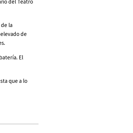
rio del Teatro
 de la
l elevado de
es.
atería. El
sta que a lo