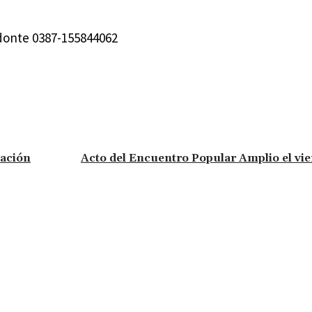
donte 0387-155844062
nación
Acto del Encuentro Popular Amplio el vie
mentario: