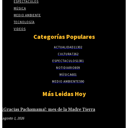
ESPECTACULOS
MÚSICA
MEDIO AMBIENTE
TECNOLOGÍA
VIDEOS
Categorías Populares
ACTUALIDAD
11302
CULTURA
7262
ESPECTACULOS
1381
NOTIDIARIO
809
MÚSICA
601
MEDIO AMBIENTE
590
Más Leidas Hoy
¡Gracias Pachamama!: mes de la Madre Tierra
agosto 1, 2026