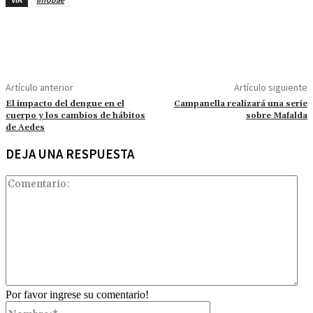
Artículo anterior
Artículo siguiente
El impacto del dengue en el
Campanella realizará una serie
cuerpo y los cambios de hábitos
sobre Mafalda
de Aedes
DEJA UNA RESPUESTA
Com
Por favor ingrese su comentario!
Nombre:*