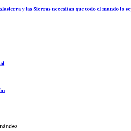
slasierra y las Sierras necesitan que todo el mundo lo s
al
ión
ernández