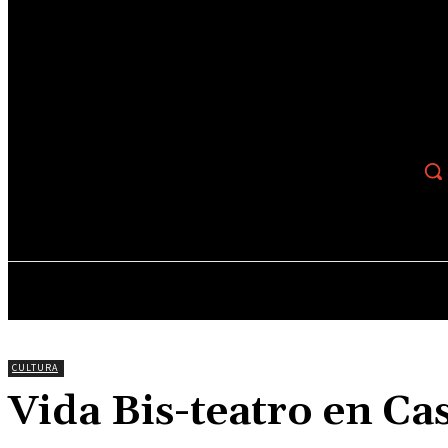
Recupera tu contraseña
tu correo electrónico
Se te ha enviado una contraseña por correo electrónico.
15.3
C
Salta
viernes, agosto 7, 2026
ACTUALIDAD
CULTURA
ESPECTACULOS
CULTURA
Vida Bis-teatro en Cas