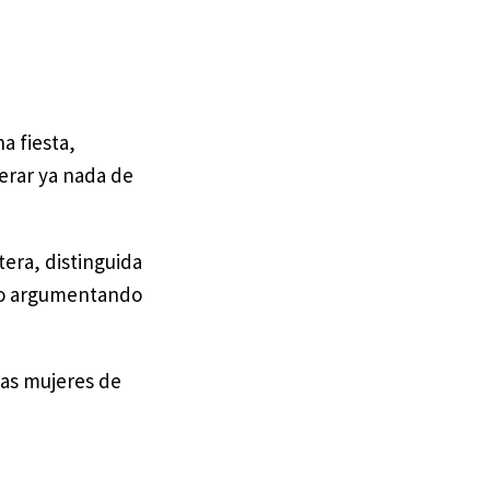
a fiesta,
perar ya nada de
tera, distinguida
silo argumentando
 las mujeres de