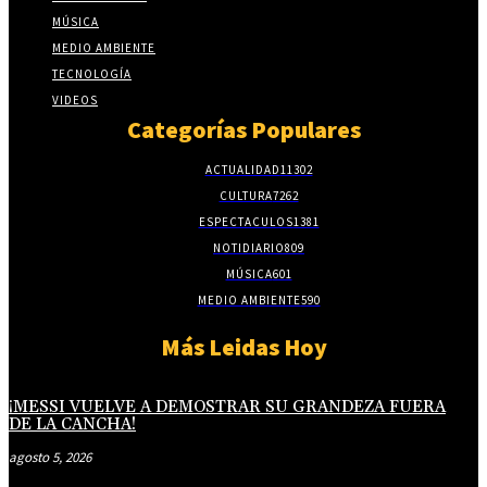
MÚSICA
MEDIO AMBIENTE
TECNOLOGÍA
VIDEOS
Categorías Populares
ACTUALIDAD
11302
CULTURA
7262
ESPECTACULOS
1381
NOTIDIARIO
809
MÚSICA
601
MEDIO AMBIENTE
590
Más Leidas Hoy
¡MESSI VUELVE A DEMOSTRAR SU GRANDEZA FUERA
DE LA CANCHA!
agosto 5, 2026