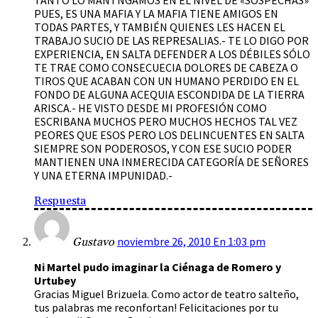
TANTO LO MANTNGAMOS EN EL NIVEL DE «SOSPECHAS»
PUES, ES UNA MAFIA Y LA MAFIA TIENE AMIGOS EN
TODAS PARTES, Y TAMBIÉN QUIENES LES HACEN EL
TRABAJO SUCIO DE LAS REPRESALIAS.- TE LO DIGO POR
EXPERIENCIA, EN SALTA DEFENDER A LOS DÉBILES SÓLO
TE TRAE COMO CONSECUECIA DOLORES DE CABEZA O
TIROS QUE ACABAN CON UN HUMANO PERDIDO EN EL
FONDO DE ALGUNA ACEQUIA ESCONDIDA DE LA TIERRA
ARISCA.- HE VISTO DESDE MI PROFESIÓN COMO
ESCRIBANA MUCHOS PERO MUCHOS HECHOS TAL VEZ
PEORES QUE ESOS PERO LOS DELINCUENTES EN SALTA
SIEMPRE SON PODEROSOS, Y CON ESE SUCIO PODER
MANTIENEN UNA INMERECIDA CATEGORÍA DE SEÑORES
Y UNA ETERNA IMPUNIDAD.-
Respuesta
noviembre 26, 2010 En 1:03 pm
Gustavo
Ni Martel pudo imaginar la Ciénaga de Romero y
Urtubey
Gracias Miguel Brizuela. Como actor de teatro salteño,
tus palabras me reconfortan! Felicitaciones por tu