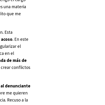
es una materia
dito que me
n. Esta
l acoso
. En este
gularizar el
ca en el
ada de más de
crear conflictos
 al denunciante
ibre me quieren
ia. Recuso a la