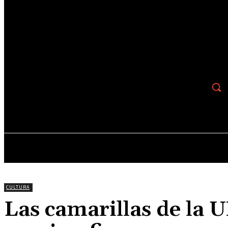
Recupera tu contraseña
tu correo electrónico
Se te ha enviado una contraseña por correo electrónico.
8.1
C
Salta
sábado, agosto 8, 2026
ACTUALIDAD
CULTURA
ESPECTACULOS
CULTURA
Las camarillas de la 