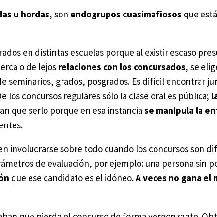
as u hordas
, son
endogrupos cuasimafiosos
que está
rados en distintas escuelas porque al existir escaso pre
erca o de lejos
relaciones con los concursados
, se eli
e seminarios, grados, posgrados. Es difícil encontrar ju
e los concursos regulares sólo la clase oral es pública;
l
ían que serlo porque en esa instancia
se manipula la ent
entes.
n involucrarse sobre todo cuando los concursos son difí
rámetros de evaluación, por ejemplo: una persona sin 
ión
que ese candidato es el idóneo.
A veces no gana el 
aban que pierda el concurso de forma vergonzante. Obt