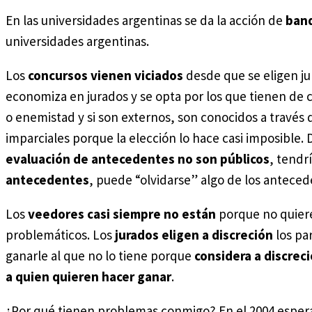
En las universidades argentinas se da la acción de
band
universidades argentinas.
Los
concursos vienen viciados
desde que se eligen ju
economiza en jurados y se opta por los que tienen de c
o enemistad y si son externos, son conocidos a través d
imparciales porque la elección lo hace casi imposible. D
evaluación de antecedentes no son públicos
, tendr
antecedentes
, puede “olvidarse” algo de los anteced
Los
veedores casi siempre no están
porque no quiere
problemáticos. Los
jurados eligen a discreción
los pa
ganarle al que no lo tiene porque
considera a discrec
a quien quieren hacer ganar
.
¿Por qué tienen problemas conmigo? En el 2004 esper