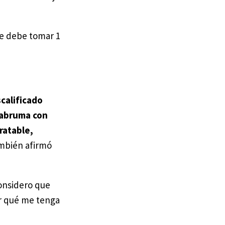
e debe tomar 1
calificado
o abruma con
ratable,
ambién afirmó
considero que
or qué me tenga