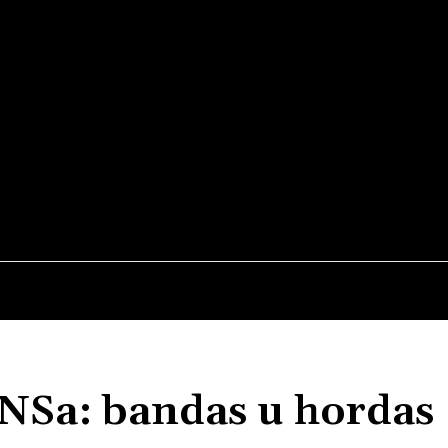
NOTIDIARIO
MÚSICA
STREAMING Y TEATRO
MEDIO
UNSa: bandas u hordas