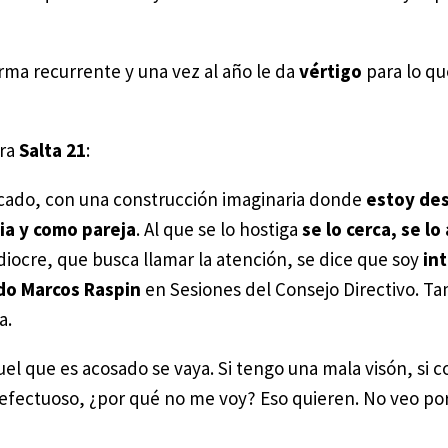
rma recurrente y una vez al año le da
vértigo
para lo qu
ara
Salta 21
:
cado, con una construcción imaginaria donde
estoy des
ia y como pareja
. Al que se lo hostiga
se lo cerca, se l
iocre, que busca llamar la atención, se dice que soy
int
do Marcos Raspin
en Sesiones del Consejo Directivo. T
a.
el que es acosado se vaya. Si tengo una mala visón, si 
 defectuoso, ¿por qué no me voy? Eso quieren. No veo p