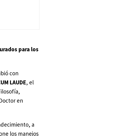
jurados para los
ibió con
CUM LAUDE
, el
ilosofía,
Doctor en
adecimiento, a
pone los manejos