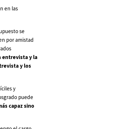
n en las
supuesto se
gen por amistad
rados
a entrevista y la
revista y los
ciles y
posgrado puede
más capaz sino
engo el cargo